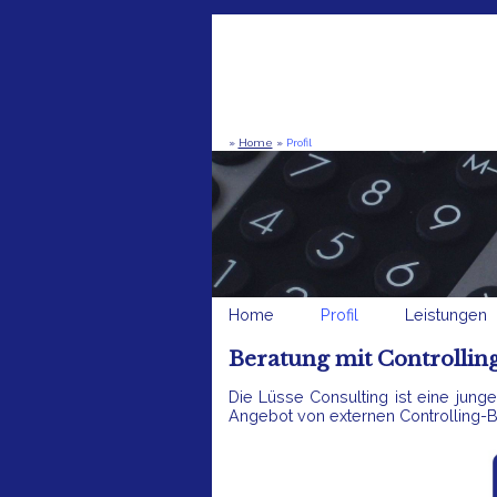
»
Home
»
Profil
Home
Profil
Leistungen
Beratung mit Controlli
Die Lüsse Consulting ist eine jung
Angebot von externen Controlling-Be