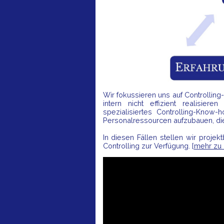
Wir fokussieren uns auf Controlling
intern nicht effizient realisier
spezialisiertes Controlling-Know-
Personalressourcen aufzubauen, die 
In diesen Fällen stellen wir pro
Controlling zur Verfügung. [
mehr zu 