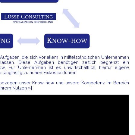
-Aufgaben, die sich vor allem in mittelständischen Unternehmen
en lassen. Diese Aufgaben benötigen zeitlich begrenzt ein
how. Für Unternehmen ist es unwirtschaftlich, hierfür eigene
langfristig zu hohen Fixkosten führen.
jektbezogen unser Know-how und unsere Kompetenz im Bereich
Ihrem Nutzen
»]